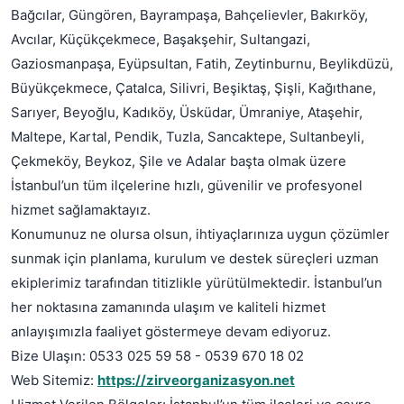
Bağcılar, Güngören, Bayrampaşa, Bahçelievler, Bakırköy,
Avcılar, Küçükçekmece, Başakşehir, Sultangazi,
Gaziosmanpaşa, Eyüpsultan, Fatih, Zeytinburnu, Beylikdüzü,
Büyükçekmece, Çatalca, Silivri, Beşiktaş, Şişli, Kağıthane,
Sarıyer, Beyoğlu, Kadıköy, Üsküdar, Ümraniye, Ataşehir,
Maltepe, Kartal, Pendik, Tuzla, Sancaktepe, Sultanbeyli,
Çekmeköy, Beykoz, Şile ve Adalar başta olmak üzere
İstanbul’un tüm ilçelerine hızlı, güvenilir ve profesyonel
hizmet sağlamaktayız.
Konumunuz ne olursa olsun, ihtiyaçlarınıza uygun çözümler
sunmak için planlama, kurulum ve destek süreçleri uzman
ekiplerimiz tarafından titizlikle yürütülmektedir. İstanbul’un
her noktasına zamanında ulaşım ve kaliteli hizmet
anlayışımızla faaliyet göstermeye devam ediyoruz.
Bize Ulaşın: 0533 025 59 58 - 0539 670 18 02
Web Sitemiz:
https://zirveorganizasyon.net