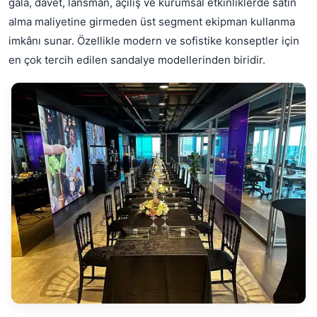
gala, davet, lansman, açılış ve kurumsal etkinliklerde satın
alma maliyetine girmeden üst segment ekipman kullanma
imkânı sunar. Özellikle modern ve sofistike konseptler için
en çok tercih edilen sandalye modellerinden biridir.