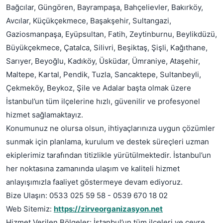
Bağcılar, Güngören, Bayrampaşa, Bahçelievler, Bakırköy,
Avcılar, Küçükçekmece, Başakşehir, Sultangazi,
Gaziosmanpaşa, Eyüpsultan, Fatih, Zeytinburnu, Beylikdüzü,
Büyükçekmece, Çatalca, Silivri, Beşiktaş, Şişli, Kağıthane,
Sarıyer, Beyoğlu, Kadıköy, Üsküdar, Ümraniye, Ataşehir,
Maltepe, Kartal, Pendik, Tuzla, Sancaktepe, Sultanbeyli,
Çekmeköy, Beykoz, Şile ve Adalar başta olmak üzere
İstanbul’un tüm ilçelerine hızlı, güvenilir ve profesyonel
hizmet sağlamaktayız.
Konumunuz ne olursa olsun, ihtiyaçlarınıza uygun çözümler
sunmak için planlama, kurulum ve destek süreçleri uzman
ekiplerimiz tarafından titizlikle yürütülmektedir. İstanbul’un
her noktasına zamanında ulaşım ve kaliteli hizmet
anlayışımızla faaliyet göstermeye devam ediyoruz.
Bize Ulaşın: 0533 025 59 58 - 0539 670 18 02
Web Sitemiz:
https://zirveorganizasyon.net
Hizmet Verilen Bölgeler: İstanbul’un tüm ilçeleri ve çevre